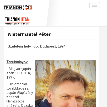
Toggle
navigati
Projekt
Rólunk
Előzmények
Hírek
A kutatócsoport működéséről
Nemzetközi kontextus: iratok és
Wintermantel Péter
interpretációk
Blog
Munkatársaink
Az összeomlás és a magyar társadalom
Krónika
Születési hely, idő: Budapest, 1974.
A békerendszer megszilárdulása
Galéria
Utókor és emlékezet
Adatbázis
Tanulmányok:
Visszhang
Emlékművek (feltöltés alatt)
- Magyar–japán
szak, ELTE BTK,
Publikációk
Menekültek
1997.
Kapcsolat
- Diplomáciai
továbbképzés,
Trianon-kommentár
Japán Alapítvány
Kanszai
Dokumentumok
Nemzetközi
Intézete, Oszaka,
A trianoni szerződés