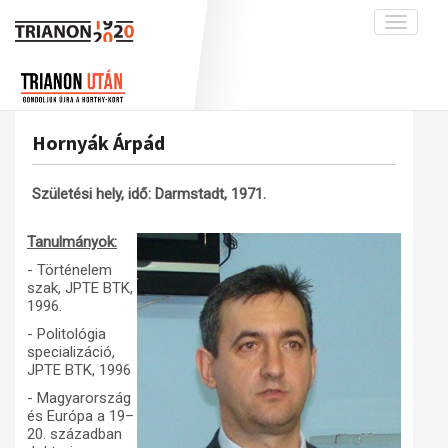
Toggle
navigati
Projekt
Rólunk
Előzmények
Hírek
A kutatócsoport működéséről
Nemzetközi kontextus: iratok és
Hornyák Árpád
interpretációk
Blog
Munkatársaink
Az összeomlás és a magyar társadalom
Krónika
Születési hely, idő: Darmstadt, 1971.
A békerendszer megszilárdulása
Galéria
Tanulmányok:
Utókor és emlékezet
Adatbázis
- Történelem
Visszhang
Emlékművek (feltöltés alatt)
szak, JPTE BTK,
1996.
Publikációk
Menekültek
- Politológia
Kapcsolat
specializáció,
JPTE BTK, 1996
Trianon-kommentár
- Magyarország
Dokumentumok
és Európa a 19–
20. században
A trianoni szerződés