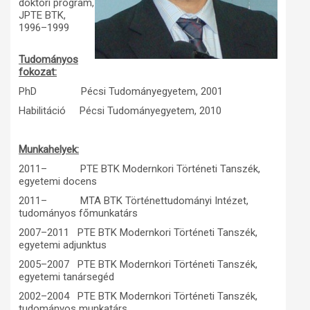
doktori program,
JPTE BTK,
Műhelymunkák
1996–1999
Tudományos
fokozat:
PhD Pécsi Tudományegyetem, 2001
Habilitáció Pécsi Tudományegyetem, 2010
Munkahelyek:
2011– PTE BTK Modernkori Történeti Tanszék,
egyetemi docens
2011– MTA BTK Történettudományi Intézet,
tudományos főmunkatárs
2007–2011 PTE BTK Modernkori Történeti Tanszék,
egyetemi adjunktus
2005–2007 PTE BTK Modernkori Történeti Tanszék,
egyetemi tanársegéd
2002–2004 PTE BTK Modernkori Történeti Tanszék,
tudományos munkatárs