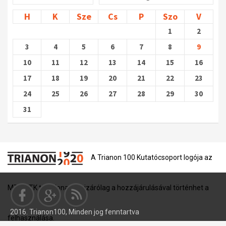
H
K
Sze
Cs
P
Szo
V
1
2
3
4
5
6
7
8
9
10
11
12
13
14
15
16
17
18
19
20
21
22
23
24
25
26
27
28
29
30
31
A Trianon 100 Kutatócsoport logója az
MTA BTK tulajdona, és kizárólag a hozzájárulásával történhet a
2016. Trianon100, Minden jog fenntartva
felhasználása.