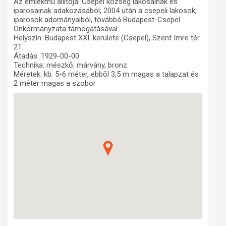
Az emlékmű állítója: Csepel község lakosainak és
iparosainak adakozásából; 2004 után a csepeli lakosok,
Műhelymunkák
iparosok adományaiból, továbbá Budapest-Csepel
Önkormányzata támogatásával.
Helyszín: Budapest XXI. kerülete (Csepel), Szent Imre tér
21.
Átadás: 1929-00-00
Technika: mészkő, márvány, bronz
Méretek: kb. 5-6 méter, ebből 3,5 m magas a talapzat és
2 méter magas a szobor