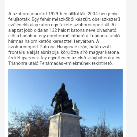
A szoborcsoportot 1929-ben állították, 2004-ben pedig
felújították. Egy fehér mészkőből készült, obeliszkszerű
szélesebb alapzaton egy fekete szoborcsoport áll. Az
alapzat jobb oldalán 132 halott katona neve olvasható,
elől a hasábon egy dombormű látható a Trianonra utaló
hármas halom kettős kereszttel fényárban. A
szoborcsoport Patrona Hungariae erős, határozott
frontális alakját ábrázolja, körülötte síró magyar katona
és két gyermek. Így együttesen az első világháborúra és
Trianonra utaló Feltámadás-emlékműnek tekinthető.