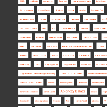
2020.
zsidóság
csempészet
Szombat
magyar-jugoszláv határ
bolsevizmus
Sic Itur ad Astra
Szilágykövesd
II. Vilmos
levéltár
Algyógy
Ioan-Aurel Pop
gazdaságtörténet
Poznan
cseh-román határ
Egry Gábor
cseh csapatok
Mező
Filep Tamás Gusztáv
Déda
Ada
történettudomány
Komárom
Katolikus Rádió
Zeidler Miklós
Kárpátalja
Gaucsík István
vasútvonalak
Jakubecz László
kéré
migráció
legionáriusok
Molnár Imre
Bölcsészettudományi Kutatóközpont
románok
Budapest
Wilson 14 pontja
Rubicon
Katona Kinga
Lajtabánság
Hajnal István 
Gombaszög
Dráva
Nagy Egyesülés
Nagy-Románia
konfliktusok
MTA Lendüle
Magyar-Román Történész Vegyesbizottság
Trianon 100 MTA-Lendület
cseh-tót nemzeti tanác
Budapest Főváros Levéltára
recenzió
Trianon-legendák
diplomácia
nemzetépítés
Ablonczy Balázs
trianoni békeszerződés
Göncz László
oktatás
Népk
Besszarábia
béketárgyalások
Somorja
Úton
Hornyák Árpád
pincérek
191