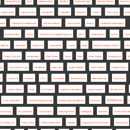
Magyarország
tótok
külkapcsolatok
Bukarest
kisebbségi jogok
Miroslav Michela
Bácsorsz
Bárdi Nándor
fegyverszünet
Vix-jegyzék
Szabadka
reformkor
Zalatna
Tóth László
Mele
bánd
Habsburg Ottó Alapítvány
első bécsi döntés
Jászi Oszkár
Kisjenő
Patakfalvi-Czirják Ágnes
impériumváltás
Gömör
Nemzeti Közszolgálati Egyetem
BBTE
határincindens
kézirat
Csund
szállamok
Muravidék
Népszava
Uzonyi Anita
Losonc
Regio
Bukaresti Magyar Intézet
Woo
Charles Seymour
határkijelölés
Vavro Šrobár
Kassa
Arad
Márai Sándor
Nyíregyháza
M
Kör
Kosztolányi Dezső
főreáliskola
Glant Tibor
Charles Daniélou
Takács Róbert
Pálvölgyi Balázs
t
Hatos Pál
statárium
1917
Fest Aladár
Rothermere lord
Állami lakótelep
Petrozsény
s
Juhász Balázs
ünnep
Győri Róbert
magyar-román háború
Kárpát-medence
Bencsik Péter
konferencia
1918. december 1.
Történeti Magyarország
Amerikai Egyesült Államok
mítoszok
öztársaság
nemzetiségek
Call for papers
Balassagyarmat
hadifoglyok
archívnet
román megszáll
8. október 30.
Takács Tibor
Trianon-emlékművek
Délvidék
Magyar Nemzeti Múzeum
Olaszország