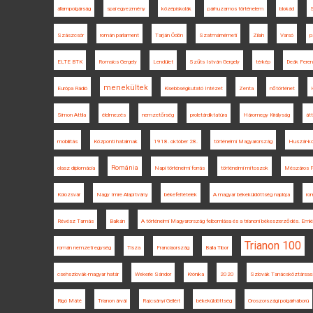
állampolgárság
spai egyezmény
középiskolák
párhuzamos történelem
blokád
Szászcsór
román parlament
Tarján Ödön
Szatmárnémeti
Zilah
Varsó
p
ELTE BTK
Romsics Gergely
Lendület
Szűts István Gergely
térkép
Deák Fere
menekültek
Európa Rádió
Kisebbségkutató Intézet
Zenta
nőtörténet
Simon Attila
élelmezés
nemzetőrség
proletárdiktatúra
Háromegy Királyság
átt
mobilitás
Központi hatalmak
1918. október 28.
történelmi Magyarország
Huszár-k
Románia
olasz diplomácia
Napi történelmi forrás
történelmi mítoszok
Mészáros F
Kolozsvár
Nagy Imre Alapítvány
békefeltételek
A magyar békeküldöttség naplója
ro
Révész Tamás
Balkán
A történelmi Magyarország felbomlása és a trianoni békeszerződés. Eml
Trianon 100
román nemzeti egység
Tisza
Franciaország
Balla Tibor
csehszlovák-magyar határ
Wekerle Sándor
Krónika
2020
Szlovák Tanácsköztársas
Rigó Máté
Trianon árvái
Rajcsányi Gellért
békeküldöttség
Oroszországi polgárháború