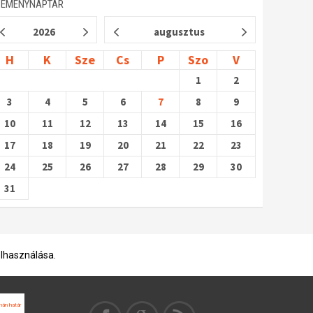
SEMÉNYNAPTÁR
2026
augusztus
H
K
Sze
Cs
P
Szo
V
1
2
3
4
5
6
7
8
9
10
11
12
13
14
15
16
17
18
19
20
21
22
23
24
25
26
27
28
29
30
31
elhasználása.
mán határ