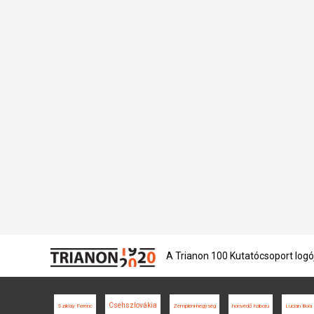
A Trianon 100 Kutatócsoport logó
Csehszlovákia
Sziklay Ferenc
Zempléni-hegység
honvédő háború
Lucian Boia