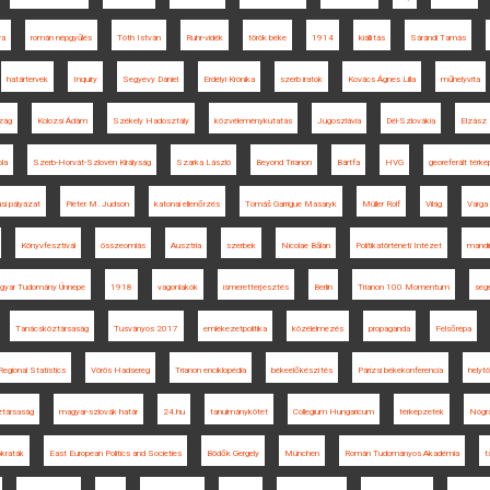
va
román népgyűlés
Tóth István
Ruhr-vidék
török béke
1914
kiállítás
Sárándi Tamás
határtervek
Inquiry
Segyevy Dániel
Erdélyi Krónika
szerb iratok
Kovács Ágnes Lilla
műhelyvita
zág
Kolozsi Ádám
Székely Hadosztály
közvéleménykutatás
Jugoszlávia
Dél-Szlovákia
Elzász
la
Szerb-Horvát-Szlovén Királyság
Szarka László
Beyond Trianon
Bártfa
HVG
georeferált térké
si pályázat
Pieter M. Judson
katonai ellenőrzés
Tomáš Garrigue Masaryk
Müller Rolf
Világ
Varga
Könyvfesztivál
összeomlás
Ausztria
szerbek
Nicolae Bălan
Politikatörténeti Intézet
mandi
gyar Tudomány Ünnepe
1918
vagonlakók
ismeretterjesztés
Berlin
Trianon 100 Momentum
seg
Tanácsköztársaság
Tusványos 2017
emlékezetpolitika
közélelmezés
propaganda
Felsőrépa
Regional Statistics
Vörös Hadsereg
Trianon enciklopédia
békeelőkészítés
Párizsi békekonferencia
helytö
társaság
magyar-szlovák határ
24.hu
tanulmánykötet
Collegium Hungaricum
térképzetek
Nógr
kraták
East European Politics and Societies
Bödők Gergely
München
Román Tudományos Akadémia
t