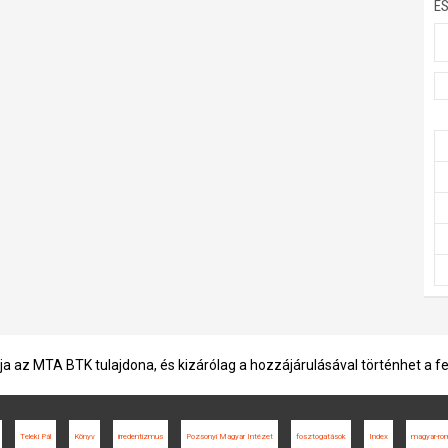
E
ja az MTA BTK tulajdona, és kizárólag a hozzájárulásával történhet a f
Teleki Pál
Könyv
irredentizmus
Pozsonyi Magyar Intézet
fosztogatások
Index
magyar-ro