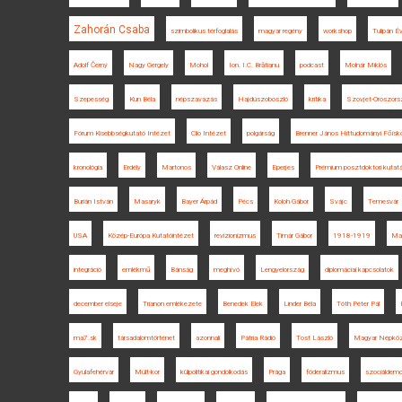
Zahorán Csaba
szimbolikus térfoglalás
magyar regény
workshop
Tulipán É
Adolf Černý
Nagy Gergely
Mohol
Ion. I.C. Brătianu
podcast
Molnár Miklós
Szepesség
Kun Béla
népszavazás
Hajdúszoboszló
kritika
Szovjet-Oroszors
Fórum Kisebbségkutató Intézet
Clio Intézet
polgárság
Brenner János Hittudományi Főisko
kronológia
Erdély
Martonos
Válasz Online
Eperjes
Prémium posztdoktori kutatá
Burián István
Masaryk
Bayer Árpád
Pécs
Koloh Gábor
Svájc
Temesvár
USA
Közép-Európa Kutatóintézet
revizionizmus
Timár Gábor
1918-1919
Ma
integráció
emlékmű
Bánság
meghívó
Lengyelország
diplomáciai kapcsolatok
december elseje
Trianon emlékezete
Benedek Elek
Linder Béla
Tóth Péter Pál
ma7.sk
társadalomtörténet
azonnali
Pátria Rádió
Tost László
Magyar Népköz
Gyulafehérvár
Múlt-kor
külpolitikai gondolkodás
Prága
föderalizmus
szociáldemo