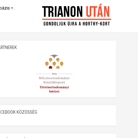
bázis
művek (feltöltés alatt)
kültek
ARTNEREK
ACEBOOK KÖZÖSSÉG