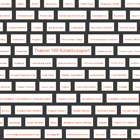
Századok
Világos
antant
Marosvécs
Kisinyov
Maniu Gyula
Magyarosi Sándor
NEPOSTR
ánszlávok
koncepciós per
Noran Libro
kortárs képzőművészet
nacionalizmus
leszerelés
New Yo
nc
centrum-periféria
Szeged
Bukaresti béke
Habsburgok
breszt-litovszki béke
nemzeti ünnep
Hideg
Máramaros
refugees
1916
New Europe College
Central European Horizons
Horthy Miklós
Trianon 100 Kutatócsoport
elepültek
Pándorfalu
Kádár-korszak
Szent-Ivány Józse
ormány
Napilapok
csehszlovák iratok
antiszemitizmus
100 éves évforduló
1918-1920
Vojtech
lóra
Nyugat-Magyarország
Papp Károly
Digitális Legendárium
spanyolnátha
Henri Berthelot
Páriz
mánosítás
Heilauf Zsuzsa
Lóczy Lajos
Sopron
Turócszentmárton
Szibéria
Felvidék
14 p
ékezetpolitikák Szlovákiában és Magyarországon
Trianoni Szemle
demarkációs vonal
Hungarian Historical Review
Az Est
Szeghy-Gayer Veronika
Magyar Narancs
Bogdan Diaconu
Slovenska Krajina
Romsics Ignác
ág
gazdaság
román támadás
Újléta
Budapest Science Meetup
Bulgária
Trianon 100 Rubicon
szövetségközi antant-bizottság
Országgyűlés
hadseregszervezés
zűrzavar
Vörös László
Wilson