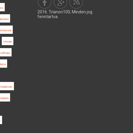
nhoz
2016. Trianon100, Minden jog
fenntartva
Berthelot
ti Kincstár
Inforádió
ratifikálás
Róma
Chodějovský
emigráció
k