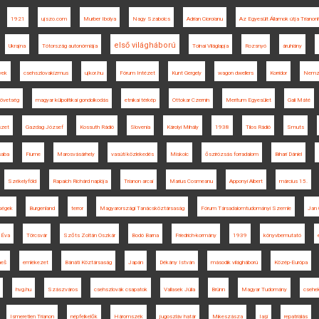
1921
ujszo.com
Murber Ibolya
Nagy Szabolcs
Adrian Cioroianu
Az Egyesült Államok útja Triano
első világháború
Ukrajna
Tótország autonómiája
Tolnai Világlapja
Rozsnyó
áruhiány
yek
csehszlovakizmus
ujkor.hu
Fórum Intézet
Kunt Gergely
wagon dwellers
Korridor
Nemze
övetség
magyar külpolitikai gondolkodás
etnikai térkép
Ottokar Czernin
Meritum Egyesület
Gali Máté
szet
Gazdag József
Kossuth Rádió
Slovenia
Károlyi Mihály
1938
Tilos Rádió
Smuts
saba
Fiume
Marosvásárhely
vasúti közlekedés
Miskolc
őszirózsás forradalom
Bihari Dániel
Székelyföld
Rapaich Richárd naplója
Trianon arcai
Marius Cosmeanu
Apponyi Albert
március 15.
ségek
Burgenland
terror
Magyarországi Tanácsköztársaság
Fórum Társadalomtudományi Szemle
Jan 
a Éva
Törcsvár
Szőts Zoltán Oszkár
Bodó Barna
Friedrich-kormány
1939
könyvbemutató
neš
emlékezet
Bánáti Köztársaság
Japán
Dékány István
második világháború
Közép-Európa
hvg.hu
Szászváros
csehszlovák csapatok
Vallasek Júlia
Brünn
Magyar Tudomány
csehe
Ismeretlen Trianon
népfelkelők
Háromszék
jugoszláv határ
Mikeszásza
Iaşi
repatriálás