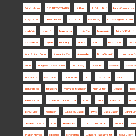
Gömöry János
ERC NEPOSTRANS
Ljubljana
L. Balogh Béni
katonai összeomlás
erdélyi kérdés
többes identitás
Mohr Szilárd
csendőrség
Ludovika Egyetemi Kiadó
adatbázis
hátország
Nagybarcsa
Hicsik Dóra
Nagyalmás
Földrajzi Közlemén
Szászsebes
Zágráb
brit földrajz
életrajz
HERITO
hétköznapok
Népsz
World Science Forum
Krizmanics Réka
államfordulat
Benda Gyula-díj
gabonacsempé
2018
Hungarian Studies Review
BBC History
Felsőszék
optánsok
Katona C
Békéscsaba
Csáth Géza
Pro Minoritate
Léva
arisztokrácia
Csenger Ferenc
Horvátország
forradalom
magyar-osztrák határ
Mélyi József
Erőszak
kisebb
Károlyi-kormány
Osztrák-Magyar Monarchia
tényleg
Bánát
Mackensen
Bitter
Lendva-vidék
December 1
Bukovszky László
1945
Garbai Sándor
Edvard Be
Jeszenszky Géza
Ipoly
Beregszász
XVIII. Torockói Diáktábor
História
interjú
Magyar Királyság
egyesülés
centenárium
Budapesti Francia Intézet
Steve Jobbitt