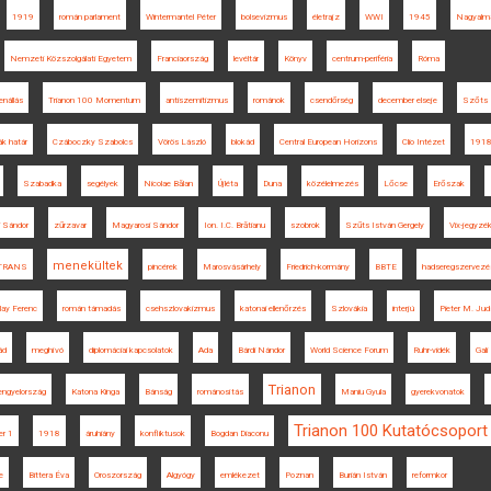
1919
román parlament
Wintermantel Péter
bolsevizmus
életrajz
WWI
1945
Nagyalm
Nemzeti Közszolgálati Egyetem
Franciaország
levéltár
Könyv
centrum-periféria
Róma
lenállás
Trianon 100 Momentum
antiszemitizmus
románok
csendőrség
december elseje
Szőts 
k határ
Czáboczky Szabolcs
Vörös László
blokád
Central European Horizons
Clio Intézet
1918
Szabadka
segélyek
Nicolae Bălan
Újléta
Duna
közélelmezés
Lőcse
Erőszak
 Sándor
zűrzavar
Magyarosi Sándor
Ion. I.C. Brătianu
szobrok
Szűts István Gergely
Vix-jegyzé
menekültek
TRANS
pincérek
Marosvásárhely
Friedrich-kormány
BBTE
hadseregszervezé
lay Ferenc
román támadás
csehszlovakizmus
katonai ellenőrzés
Szlovákia
interjú
Pieter M. Ju
ád
meghívó
diplomáciai kapcsolatok
Ada
Bárdi Nándor
World Science Forum
Ruhr-vidék
Gal
Trianon
engyelország
Katona Kinga
Bánság
románosítás
Maniu Gyula
gyerekvonatok
Trianon 100 Kutatócsoport
r 1
1918
áruhiány
konfliktusok
Bogdan Diaconu
e
Bittera Éva
Oroszország
Algyógy
emlékezet
Poznan
Burián István
reformkor