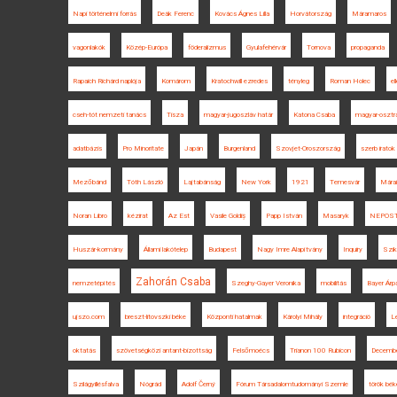
Napi történelmi forrás
Deák Ferenc
Kovács Ágnes Lilla
Horvátország
Máramaros
vagonlakók
Közép-Európa
föderalizmus
Gyulafehérvár
Tornova
propaganda
Rapaich Richárd naplója
Komárom
Kratochwill ezredes
tényleg
Roman Holec
el
cseh-tót nemzeti tanács
Tisza
magyar-jugoszláv határ
Katona Csaba
magyar-osztrá
adatbázis
Pro Minoritate
Japán
Burgenland
Szovjet-Oroszország
szerb iratok
Mezőbánd
Tóth László
Lajtabánság
New York
1921
Temesvár
Márai
Noran Libro
kézirat
Az Est
Vasile Goldiș
Papp István
Masaryk
NEPOS
Huszár-kormány
Állami lakótelep
Budapest
Nagy Imre Alapítvány
Inquiry
Szik
Zahorán Csaba
nemzetépítés
Szeghy-Gayer Veronika
mobilitás
Bayer Árp
ujszo.com
breszt-litovszki béke
Központi hatalmak
Károlyi Mihály
integráció
L
oktatás
szövetségközi antant-bizottság
Felsőmoécs
Trianon 100 Rubicon
Decembe
Szilágyillésfalva
Nógrád
Adolf Černý
Fórum Társadalomtudományi Szemle
török bék