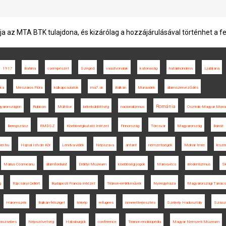
ja az MTA BTK tulajdona, és kizárólag a hozzájárulásával történhet a f
1917
Batrina
csempészet
Szeged
vasútvonalak
katonaság
határincindens
Ljubljana
ika
Mészáros Flóra
külkapcsolatok
ma7.sk
Balkán
Muravidék
államszerveződés
Románia
gyarországon
Rubicon
Múlt-kor
békeküldöttség
nacionalizmus
Osztrák-Magyar Monar
Beregszász
RMDSZ
Kisebbségkutató Intézet
Finnország
Törcsvár
Magyarország
Bánát
er.hu
Hajnal István Kör
Lendva-vidék
Népszava
antant
nemzetiségek
Molnár Imre
lesze
Marius Cosmeanu
államfordulat
Erdélyi Múzeum
kisebbségi jogok
Marosvécs
irredentizmus
Sl
g
Rajcsányi Gellért
Budapesti Francia Intézet
Trianon-emlékművek
Nyíregyháza
Magyarországi Tanács
Háromszék
Balkán-félsziget
térkép
refugees
ismeretterjesztés
Székely Hadosztály
Szász
ászsebes
Népszövetség
Habsburgok
conference
Trianon enciklopédia
Magyar Nemzeti Múzeum