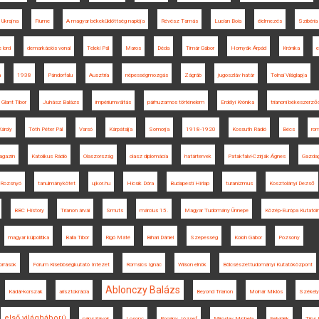
Ukrajna
Fiume
A magyar békeküldöttség naplója
Révész Tamás
Lucian Boia
élelmezés
Szibéria
 lord
demarkációs vonal
Teleki Pál
Maros
Déda
Timár Gábor
Hornyák Árpád
Krónika
e
a
1938
Pándorfalu
Ausztria
népességmozgás
Zágráb
jugoszláv határ
Tolnai Világlapja
Glant Tibor
Juhász Balázs
impériumváltás
párhuzamos történelem
Erdélyi Krónika
trianoni békeszerző
ároly
Tóth Péter Pál
Varsó
Kárpátalja
Somorja
1918-1920
Kossuth Rádió
Bécs
ro
agazin
Katolikus Rádió
Olaszország
olasz diplomácia
határtervek
Patakfalvi-Czirják Ágnes
Gazda
Rozsnyó
tanulmánykötet
ujkor.hu
Hicsik Dóra
Budapesti Hírlap
turanizmus
Kosztolányi Dezső
BBC History
Trianon árvái
Smuts
március 15.
Magyar Tudomány Ünnepe
Közép-Európa Kutatói
magyar külpolitika
Balla Tibor
Rigó Máté
Bihari Dániel
Szepesség
Koloh Gábor
Pozsony
orrások
Fórum Kisebbségkutató Intézet
Romsics Ignác
Wilson elnök
Bölcsészettudományi Kutatóközpont
Ablonczy Balázs
Kádár-korszak
arisztokrácia
Beyond Trianon
Molnár Miklós
Székely
első világháború
pánszlávok
Losonc
Pogány József
Miroslav Michela
Felvidék
Tilos