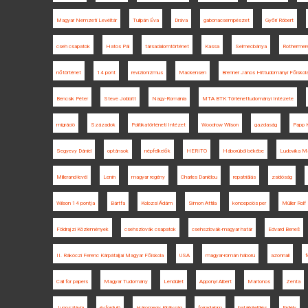
Magyar Nemzeti Levéltár
Tulipán Éva
Dráva
gabonacsempészet
Győri Róbert
cseh csapatok
Hatos Pál
társadalomtörténet
Kassa
Selmecbánya
Rothermere
nőtörténet
14 pont
revizionizmus
Mackensen
Brenner János Hittudományi Főiskol
Bencsik Péter
Steve Jobbitt
Nagy-Románia
MTA BTK Történettudományi Intézete
migráció
Századok
Politikatörténeti Intézet
Woodrow Wilson
gazdaság
Papp K
Segyevy Dániel
optánsok
népfelkelők
HERITO
Háborúból békébe
Ludovika M
Millerand-levél
Lenin
magyar regény
Charles Daniélou
repatriálás
zsidóság
Wilson 14 pontja
Bártfa
Kolozsi Ádám
Simon Attila
koncepciós per
Müller Rolf
Földrajzi Közlemények
csehszlovák csapatok
csehszlovák-magyar határ
Edvard Beneš
II. Rákóczi Ferenc Kárpátaljai Magyar Főiskola
USA
magyar-román háború
azonnali
f
Call for papers
Magyar Tudomány
Lendület
Apponyi Albert
Martonos
Zenta
Jugoszlávia
évforduló
Háromegy Királyság
forradalom
határkijelölés
Erdély