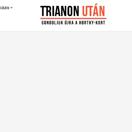
bázis
művek (feltöltés alatt)
kültek