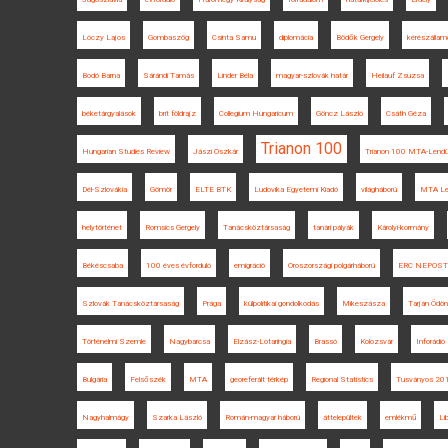
Lóczy Lajos
Gombaszög
Csinta Samu
diplomácia
Bödők Gergely
kérészállam
Bodó Barna
Sárándi Tamás
Linder Béla
magyar-szlovák határ
Heilauf Zsuzsa
béketárgyalások
brit földrajz
Collegium Hungaricum
Göncz László
Csáth Géza
Trianon 100
Hungarian Studies Review
Jászi Oszkár
Trianon 100 MTA-Lendü
Dél-Szlovákia
Gömör
ELTE BTK
Ludovika Egyetemi Kiadó
világháború
MTA Le
helytörténet
Romsics Gergely
Tanácsköztársaság
tanári pályák
Károlyi-kormány
Békéscsaba
100 éves évforduló
emigráció
Oroszországi polgárháború
ERC NEPOS
Szlovák Tanácsköztársaság
Prága
külpolitikai gondolkodás
Mikeszásza
Tarján Ödön
Történelmi Szemle
Nagybarcsa
Elzász-Lotaringia
Brassó
Kolozsvár
Inforádió
Bulgária
Felsőszék
MTA
georeferált térkép
Regional Statistics
Tusványos 20
Nagyhalmágy
Szarka László
Román-magyar háború
áttelepültek
emlékmű
Lib