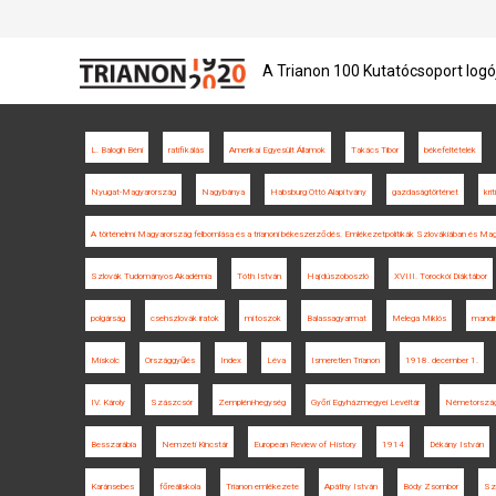
A Trianon 100 Kutatócsoport logó
L. Balogh Béni
ratifikálás
Amerikai Egyesült Államok
Takács Tibor
békefeltételek
Nyugat-Magyarország
Nagybánya
Habsburg Ottó Alapítvány
gazdaságtörténet
krit
A történelmi Magyarország felbomlása és a trianoni békeszerződés. Emlékezetpolitikák Szlovákiában és Ma
Szlovák Tudományos Akadémia
Tóth István
Hajdúszoboszló
XVIII. Torockói Diáktábor
polgárság
csehszlovák iratok
mítoszok
Balassagyarmat
Melega Miklós
mandin
Miskolc
Országgyűlés
Index
Léva
Ismeretlen Trianon
1918. december 1.
IV. Károly
Szászcsór
Zempléni-hegység
Győri Egyházmegyei Levéltár
Németorszá
Besszarábia
Nemzeti Kincstár
European Review of History
1914
Dékány István
Karánsebes
főreáliskola
Trianon emlékezete
Apáthy István
Bódy Zsombor
Sz