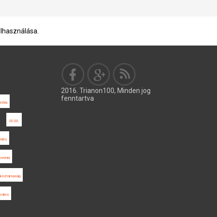
elhasználása.
2016. Trianon100, Minden jog
fenntartva
chia
2020.
relés
ovenia
köztársaság
város