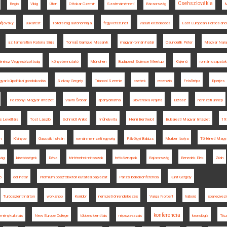
Csehszlovákia
Regio
Világ
Úton
Ottokar Czernin
Szatmárnémeti
Bácsország
ějovský
Bukarest
Tótország autonómiája
fegyverszünet
vasúti közlekedés
East European Politics and
az Ismeretlen Katona Sírja
Tomáš Garrigue Masaryk
magyar-román határ
Csunderlik Péter
Magyar Nara
énész Vegyesbizottság
könyvbemutató
München
Budapest Science Meetup
Kisjenő
román csapatok
yar külpolitikai gondolkodás
Szilvay Gergely
Trianoni Szemle
csehek
recenzió
Felsőrépa
Eperjes
Pozsonyi Magyar Intézet
Vavro Šrobár
spanyolnátha
Slovenska Krajina
Elzász
nemzeti ünnep
 Levéltára
Tost László
Schmidt Anikó
műhelyvita
Henri Berthelot
Bukaresti Magyar Intézet
19
m
Kisinyov
Gaucsík István
román nemzeti egység
Pálvölgyi Balázs
Murber Ibolya
Történeti Magy
ság
kisebbségek
Déva
történelmi mítoszok
hétköznapok
Bajorország
Benedek Elek
Zilah
ó
déli határ
Prémium posztdoktori kutatási pályázat
Párizsi békekonferencia
Kunt Gergely
Turócszentmárton
workshop
Korridor
nemzeti önrendelkezés
Varga Norbert
háború
spai egye
konferencia
eménykutatás
New Europe College
többes identitás
népszavazás
kronológia
Tis