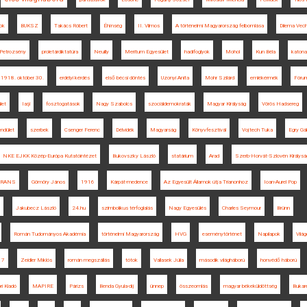
ok
BUKSZ
Takács Róbert
Éhínség
II. Vilmos
A történelmi Magyarország felbomlása
Dilema Vec
Petrozsény
proletárdiktatúra
Neuilly
Meritum Egyesület
hadifoglyok
Mohol
Kun Béla
katona
1918. október 30.
erdélyi kérdés
első bécsi döntés
Uzonyi Anita
Mohr Szilárd
emlékérmék
Fóru
let
Iaşi
fosztogatások
Nagy Szabolcs
szociáldemokraták
Magyar Királyság
Vörös Hadsereg
ndület
szerbek
Csenger Ferenc
Délvidék
Magyarság
Könyvfesztivál
Vojtech Tuka
Egry Gá
NKE EJKK Közép-Európa Kutatóintézet
Bukovszky László
statárium
Arad
Szerb-Horvát-Szlovén Királysá
TRANS
Gömöry János
1916
Kárpát-medence
Az Egyesült Államok útja Trianonhoz
Ioan-Aurel Pop
Jakubecz László
24.hu
szimbolikus térfoglalás
Nagy Egyesülés
Charles Seymour
Brünn
Román Tudományos Akadémia
történelmi Magyarország
HVG
eseménytörténet
Napilapok
Vilá
17
Zeidler Miklós
román megszállás
tótok
Vallasek Júlia
második világháború
honvédő háború
ri Kiadó
MAPIRE
Párizs
Benda Gyula-díj
ünnep
összeomlás
magyar békeküldöttség
Bukare