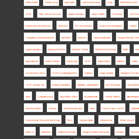
Pátria Rádió
Trianon arcai
egyesülés
cseh-román határ
Svájc
békeelőkészítés
2020
Filep Tamás Gusztáv
Adrian Cioroianu
Válasz Online
Szombat
Jan Chod
kortárs képzőművészet
archívnet
Sic Itur ad Astra
őszirózsás forradalom
Sopron
Hungarian Historical Review
Berthelot
podcast
Trianon-legendák
Magyar-Román Tört
wagon dwellers
békekonferencia
Wekerle Sándor
Bánáti Köztársaság
Berlin
mag
legionáriusok
Garbai Sándor
hátország
2018
Balázsfalva
kiállítás
Hideg
Jeszenszky Géza
SZTE Szabadegyetem
Zalatna
Nagy Gergely
Budapest Főváros
1918. október 28.
emlékezetpolitika
Digitális Legendárium
nemzetőrség
centenáriu
Ipoly
Szilágykövesd
Krizmanics Réka
középiskolák
Horthy Miklós
állampolgár
délszláv kérdés
História
történettudomány
terror
Szent-Ivány József
Klubrádi
Csehszlovák Nemzeti Bizottság
Pécs
Európa Rádió
térképzetek
Mélyi József
június 4.
Dalmácia
Népköztársaság
Magyar Népköztársaság
határok
közvél