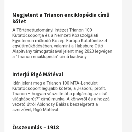
Műhelymunkák
Megjelent a Trianon enciklopédia című
kötet
A Történettudományi Intézet Trianon 100
Kutatócsoportja és a Nemzeti Közszolgálati
Egyetemen működő Közép-Európa Kutatóintézet
együttműködésében, valamint a Habsburg Ottó
Alapítvány támogatásával jelent meg 2023 legvégén
a "Trianon enciklopédia” című kiadvány.
Interjú Rigó Mátéval
Idén jelent meg a Trianon 100 MTA-Lendület
Kutatócsoport legújabb kötete, a „Háború, profit,
Trianon – hogyan vészelte át a polgárság az első
világháborút?” című munka. A könyvről és a hozzá
vezető útról Ablonczy Balázs beszélgetett a
szerzővel, Rigó Mátéval.
Összeomlás – 1918