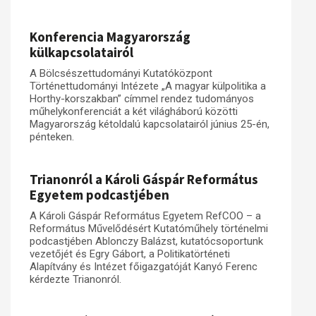
Konferencia Magyarország
külkapcsolatairól
A Bölcsészettudományi Kutatóközpont
Történettudományi Intézete „A magyar külpolitika a
Horthy-korszakban” címmel rendez tudományos
műhelykonferenciát a két világháború közötti
Magyarország kétoldalú kapcsolatairól június 25-én,
pénteken.
Trianonról a Károli Gáspár Református
Egyetem podcastjében
A Károli Gáspár Református Egyetem RefCOO – a
Református Művelődésért Kutatóműhely történelmi
podcastjében Ablonczy Balázst, kutatócsoportunk
vezetőjét és Egry Gábort, a Politikatörténeti
Alapítvány és Intézet főigazgatóját Kanyó Ferenc
kérdezte Trianonról.