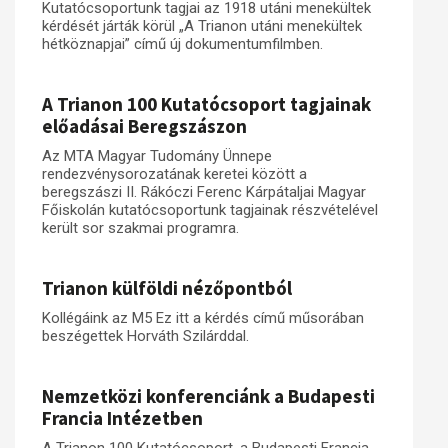
Kutatócsoportunk tagjai az 1918 utáni menekültek
kérdését járták körül „A Trianon utáni menekültek
hétköznapjai” című új dokumentumfilmben.
A Trianon 100 Kutatócsoport tagjainak
előadásai Beregszászon
Az MTA Magyar Tudomány Ünnepe
rendezvénysorozatának keretei között a
beregszászi II. Rákóczi Ferenc Kárpátaljai Magyar
Főiskolán kutatócsoportunk tagjainak részvételével
került sor szakmai programra.
Trianon külföldi nézőpontból
Kollégáink az M5 Ez itt a kérdés című műsorában
beszégettek Horváth Szilárddal.
Nemzetközi konferenciánk a Budapesti
Francia Intézetben