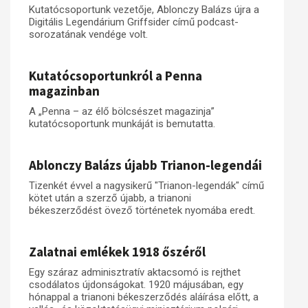
Kutatócsoportunk vezetője, Ablonczy Balázs újra a
Digitális Legendárium Griffsider című podcast-
sorozatának vendége volt.
Kutatócsoportunkról a Penna
magazinban
A „Penna – az élő bölcsészet magazinja”
kutatócsoportunk munkáját is bemutatta.
Ablonczy Balázs újabb Trianon-legendái
Tizenkét évvel a nagysikerű "Trianon-legendák" című
kötet után a szerző újabb, a trianoni
békeszerződést övező történetek nyomába eredt.
Zalatnai emlékek 1918 őszéről
Egy száraz adminisztratív aktacsomó is rejthet
csodálatos újdonságokat. 1920 májusában, egy
hónappal a trianoni békeszerződés aláírása előtt, a