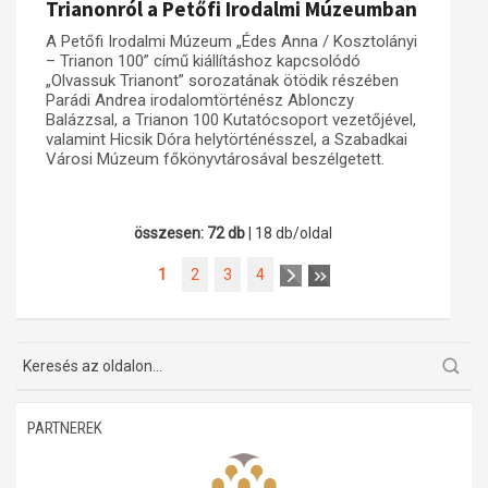
Trianonról a Petőfi Irodalmi Múzeumban
A Petőfi Irodalmi Múzeum „Édes Anna / Kosztolányi
– Trianon 100” című kiállításhoz kapcsolódó
„Olvassuk Trianont” sorozatának ötödik részében
Parádi Andrea irodalomtörténész Ablonczy
Balázzsal, a Trianon 100 Kutatócsoport vezetőjével,
valamint Hicsik Dóra helytörténésszel, a Szabadkai
Városi Múzeum főkönyvtárosával beszélgetett.
összesen: 72 db
| 18 db/oldal
1
2
3
4
PARTNEREK