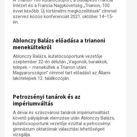
A Trianon 100 Kutatócsoport, a Budapesti Francia
Intézet és a Francia Nagykövetség „Trianon, 100
évvel később. Új történelmi megközelítések” címmel
szervez közös konferenciát 2021. október 14–15-
én.
Ablonczy Balázs előadása a trianoni
menekültekről
Ablonczy Balázs, kutatócsoportunk vezetője
szeptember 22-én délután „Vagonok, barakkok,
telepek – menekültek a Trianon utáni
Magyarországon” címmel tart előadást az Állami
lakótelepiek 12. találkozóján.
Petrozsényi tanárok és az
impériumváltás
A dévai és szászvárosi tanárok impériumváltást
követő pályájának elemzése után Ablonczy Balázs,
kutatócsoportunk vezetője ezúttal a petrozsényi
gimnázium oktatóinak választási lehetőségeit
vizsgálja.