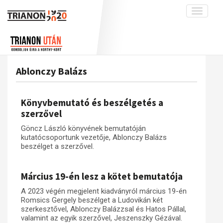
Toggle
navigati
Projekt
Rólunk
Előzmények
Hírek
A kutatócsoport működéséről
Nemzetközi kontextus: iratok és
Ablonczy Balázs
interpretációk
Blog
Munkatársaink
Az összeomlás és a magyar társadalom
Krónika
Könyvbemutató és beszélgetés a
A békerendszer megszilárdulása
Galéria
szerzővel
Utókor és emlékezet
Adatbázis
Göncz László könyvének bemutatóján
kutatócsoportunk vezetője, Ablonczy Balázs
Visszhang
Emlékművek (feltöltés alatt)
beszélget a szerzővel.
Publikációk
Menekültek
Kapcsolat
Március 19-én lesz a kötet bemutatója
Trianon-kommentár
A 2023 végén megjelent kiadványról március 19-én
Romsics Gergely beszélget a Ludovikán két
Dokumentumok
szerkesztővel, Ablonczy Balázzsal és Hatos Pállal,
valamint az egyik szerzővel, Jeszenszky Gézával.
A trianoni szerződés