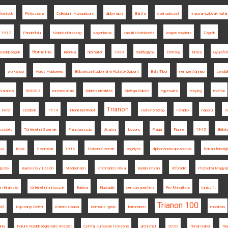
források
Petrozsény
Collegium Hungaricum
diplomácia
Bártfa
csempészet
magyar-szlovák határ
1917
Pándorfalu
Népköztársaság
vagonlakók
vasúti közlekedés
wagon dwellers
Zágráb
Románia
kisebbségek
Krónika
déli határ
1939
hadifoglyok
Éhínség
Dráva
Gyulafeh
workshop
Vörös Hadsereg
Bölcsészettudományi Kutatóközpont
Balla Tibor
nemzeti ünnep
Lendül
Narancs
RMDSZ
románosítás
többes identitás
Melega Miklós
egyesülés
tényleg
levéltár
Trianon
k Péter
szerbek
1914
Henri Berthelot
Horvátország
Felvidék
háború
IV
erződés
Történelmi Szemle
Franciaország
Ukrajna
Losonc
Prága
Fiume
1945
Béké
va
tótok
Szombat
1916
Trianoni Szemle
segélyek
diplomáciai kapcsolatok
Balkán-félszig
egyzék
Bukovszky László
Mackensen
Krizmanics Réka
Burián István
Inforádió
Pozsonyi Magyar
 Királyság
történelmi mítoszok
Batrina
Klubrádió
centrum-periféria
Pro Minoritate
június 4.
Trianon 100
zső
Rajcsányi Gellért
Katona Csaba
Romsics Ignác
forradalom
mobilitás
nia
Fórum Kisebbségkutató Intézet
Central European Horizons
archívnet
2020
Timár Gábor
Tri