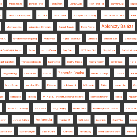
es
Mikeszásza
Bencsik Péter
Tarján Ödön
Maniu Gyula
Tóth Péter Pál
államfordulat
közél
s
csehszlovák csapatok
Somorja
térképzetek
Szovjet-Oroszország
breszt-litovszki béke
Bárdi
Ablonczy Balázs
Magyarország
szimbolikus térfoglalás
Sárándi Tamás
Fodor Ferenc
jkor.hu
román nemzeti egység
Marosvécs
Hajnal István Kör
Dalmácia
Benedek Elek
Szepesség
akfalvi-Czirják Ágnes
24.hu
nemzetőrség
Egry Gábor
MTA Lendület
Nagybánya
Párizsi békeko
álati Egyetem
Trianon enciklopédia
határtervek
Horthy Miklós
magyar regény
konfliktusok
1918
Zahorán Csaba
Nagyhalmágy
Clio Intézet
ma7.sk
Wilson 14 pontja
Tornova
Bukare
Mohr Szilárd
Ioan-Aurel Pop
Erőszak
hétköznapok
hátország
Párizs
Noran Libro
Gar
ged
élelmezés
História
MTA BTK Történettudományi Intézete
eseménytörténet
Kassa
Algyógy
k
Bánáti Köztársaság
Népszava
Nagy Gergely
Uzonyi Anita
Kisebbségkutató Intézet
Századok
konferencia
opron
Juhász Balázs
március 15.
török béke
integráció
Glant Tibor
jugosz
pánszlávok
Szilvay Gergely
Válasz Online
Ruhr-vidék
Finnország
World Science Forum
Miskolc