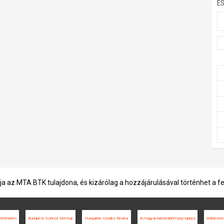
E
ja az MTA BTK tulajdona, és kizárólag a hozzájárulásával történhet a f
örténelem
Budapest Science Meetup
Hungarian Studies Review
A magyar békeküldöttség naplója
erdélyi kér