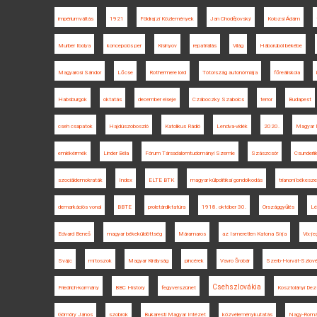
impériumváltás
1921
Földrajzi Közlemények
Jan Chodějovský
Kolozsi Ádám
Murber Ibolya
koncepciós per
Kisinyov
repatriálás
Világ
Háborúból békébe
Magyarosi Sándor
Lőcse
Rothermere lord
Tótország autonómiája
főreáliskola
Habsburgok
oktatás
december elseje
Czáboczky Szabolcs
terror
Budapest
cseh csapatok
Hajdúszoboszló
Katolikus Rádió
Lendva-vidék
2020.
Magyar 
emlékérmék
Linder Béla
Fórum Társadalomtudományi Szemle
Szászcsór
Csunderli
szociáldemokraták
Index
ELTE BTK
magyar külpolitikai gondolkodás
trianoni békesz
demarkációs vonal
BBTE
proletárdiktatúra
1918. október 30.
Országgyűlés
Lé
Edvard Beneš
magyar békeküldöttség
Máramaros
az Ismeretlen Katona Sírja
Vix-j
Svájc
mítoszok
Magyar Királyság
pincérek
Vavro Šrobár
Szerb-Horvát-Szlovén
Csehszlovákia
Friedrich-kormány
BBC History
fegyverszünet
Kosztolányi De
Gömöry János
szobrok
Bukaresti Magyar Intézet
közvéleménykutatás
Nagy-Romá