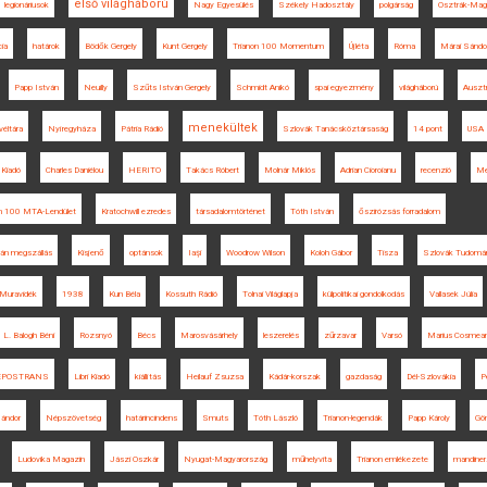
első világháború
legionáriusok
Nagy Egyesülés
Székely Hadosztály
polgárság
Osztrák-Mag
cia
határok
Bödők Gergely
Kunt Gergely
Trianon 100 Momentum
Újléta
Róma
Márai Sándo
Papp István
Neuilly
Szűts István Gergely
Schmidt Anikó
spai egyezmény
világháború
Ausztr
menekültek
éltára
Nyíregyháza
Pátria Rádió
Szlovák Tanácsköztársaság
14 pont
USA
 Kiadó
Charles Daniélou
HERITO
Takács Róbert
Molnár Miklós
Adrian Cioroianu
recenzió
Me
on 100 MTA-Lendület
Kratochwill ezredes
társadalomtörténet
Tóth István
őszirózsás forradalom
án megszállás
Kisjenő
optánsok
Iaşi
Woodrow Wilson
Koloh Gábor
Tisza
Szlovák Tudomá
Muravidék
1938
Kun Béla
Kossuth Rádió
Tolnai Világlapja
külpolitikai gondolkodás
Vallasek Júlia
L. Balogh Béni
Rozsnyó
Bécs
Marosvásárhely
leszerelés
zűrzavar
Varsó
Marius Cosmea
EPOSTRANS
Libri Kiadó
kiállítás
Heilauf Zsuzsa
Kádár-korszak
gazdaság
Dél-Szlovákia
P
Sándor
Népszövetség
határincindens
Smuts
Tóth László
Trianon-legendák
Papp Károly
Gö
Ludovika Magazin
Jászi Oszkár
Nyugat-Magyarország
műhelyvita
Trianon emlékezete
mandiner