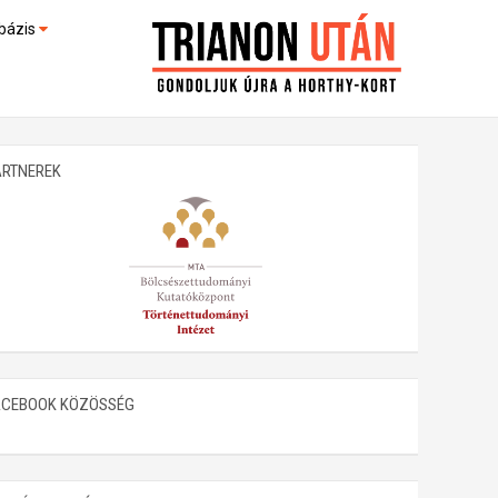
bázis
művek (feltöltés alatt)
kültek
ARTNEREK
ACEBOOK KÖZÖSSÉG