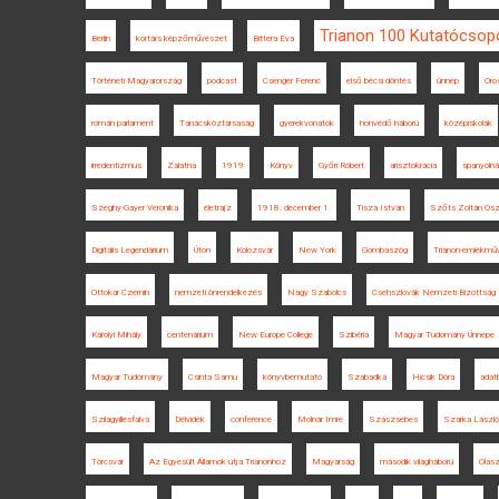
Trianon 100 Kutatócsop
Berlin
kortárs képzőművészet
Bittera Éva
Történeti Magyarország
podcast
Csenger Ferenc
első bécsi döntés
ünnep
Oro
román parlament
Tanácsköztársaság
gyerekvonatok
honvédő háború
középiskolák
irredentizmus
Zalatna
1919
Könyv
Győri Róbert
arisztokrácia
spanyolná
Szeghy-Gayer Veronika
életrajz
1918. december 1.
Tisza István
Szőts Zoltán Osz
Digitális Legendárium
Úton
Kolozsvár
New York
Gombaszög
Trianon-emlékmű
Ottokar Czernin
nemzeti önrendelkezés
Nagy Szabolcs
Csehszlovák Nemzeti Bizottság
Károlyi Mihály
centenárium
New Europe College
Szibéria
Magyar Tudomány Ünnepe
Magyar Tudomány
Csinta Samu
könyvbemutató
Szabadka
Hicsik Dóra
adat
Szilágyillésfalva
Délvidék
conference
Molnár Imre
Szászsebes
Szarka László
Törcsvár
Az Egyesült Államok útja Trianonhoz
Magyarság
második világháború
Olas