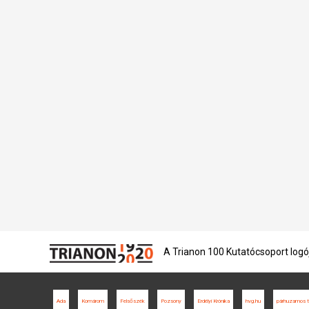
A Trianon 100 Kutatócsoport logó
Ada
Komárom
Felsőszék
Pozsony
Erdélyi Krónika
hvg.hu
párhuzamos t