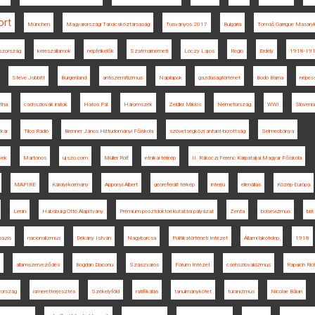
ort
München
Magyarországi Tanácsköztársaság
Tusványos 2017
Bulgária
Tomáš Garrigue Masary
szország
kérészállamok
népfelkelők
Szatmárnémeti
Lóczy Lajos
Regio
Erdély
1918-19
Steve Jobbitt
Burgenland
antiszemitizmus
Napilapok
gazdaságtörténet
Bodó Barna
népes
tha
csehszlovák iratok
Hatos Pál
Háromszék
Zeidler Miklós
Németország
WWI
Slovenia
kár
Tilos Rádió
Brenner János Hittudományi Főiskola
szövetségközi antant-bizottság
Selmecbánya
vek
Martonos
ujszo.com
Müller Rolf
etnikai térkép
II. Rákóczi Ferenc Kárpátaljai Magyar Főiskola
MAPIRE
Károlyi-kormány
Apponyi Albert
georeferált térkép
interjú
ellenállás
Közép-Európa
Lenin
Habsburg Ottó Alapítvány
Prémium posztdoktori kutatási pályázat
Zenta
bolsevizmus
brit
bázis
nacionalizmus
Dékány István
Nagybarcsa
Politikatörténeti Intézet
Állami lakótelep
1918
államszerveződés
Bogdan Diaconu
Szászváros
Fórum Intézet
csehszlovakizmus
Rapaich Ric
zország
ismeretterjesztés
Székelyföld
ratifikálás
tanulmánykötet
turanizmus
Nicolae Bălan