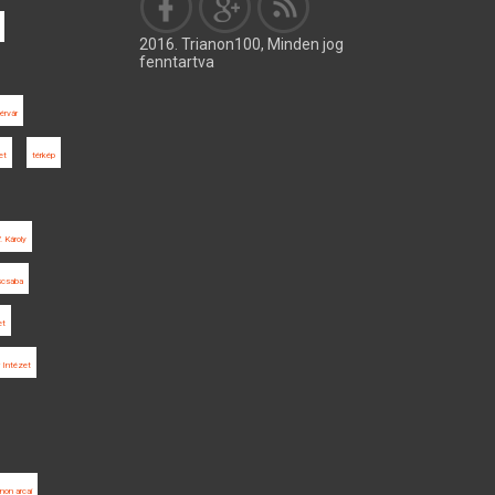
2016. Trianon100, Minden jog
fenntartva
érvár
et
térkép
. Károly
scsaba
et
 Intézet
anon arcai