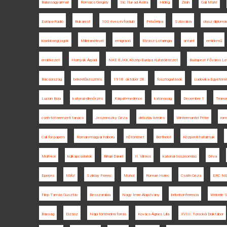
Balassagyarmat
Romsics Gergely
Sic Itur ad Astra
Hideg
Zilah
Gali Máté
Európa Rádió
Bukarest
100 éves évforduló
Felsőrépa
Szlovákia
olasz diplomá
kisebbségi jogok
Millerand-levél
emigráció
Elzász-Lotaringia
antant
emlékmű
emlékezet
Hornyák Árpád
NKE EJKK Közép-Európa Kutatóintézet
Budapest Főváros Lev
Bácsország
békeelőkészítés
1918. október 28.
fosztogatások
Ludovika Egyetemi
Lucian Boia
katonai ellenőrzés
Kárpát-medence
katonaság
December 1
Trian
cseh-tót nemzeti tanács
Jeszenszky Géza
délszláv kérdés
Wintermantel Péter
rom
Call for papers
Román-magyar háború
nőtörténet
Berthelot
Központi hatalmak
Múlt-kor
külkapcsolatok
Bihari Dániel
II. Vilmos
katonai összeomlás
Déva
Eperjes
MÁV
Sziklay Ferenc
Mohol
Roman Holec
Csáth Géza
ERC N
Filep Tamás Gusztáv
Besszarábia
Nagy Imre Alapítvány
békekonferencia
Wekerle 
Bánság
Elzász
Napi történelmi forrás
Kovács Ágnes Lilla
XVIII. Torockói Diáktábor