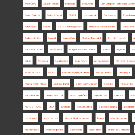
Adolf Černý
Gaucsík István
kronológia
Fest Aladár
East European Politics and Societi
Benda Gyula-díj
Szilágykövesd
BUKSZ
vasútvonalak
Beregszász
föderalizmu
Karánsebes
csehek
SZTE Szabadegyetem
Budapesti Francia Intézet
Trianon árvái
Budapesti Hírlap
Nógrád
Jugoszlávia
Meritum Egyesület
Zempléni-hegység
u
Jakubecz László
Felsőmoécs
Magyar Nemzeti Levéltár
Korridor
migráció
Pat
blokád
Temesvár
határkijelölés
Deák Ferenc
nemzetiségek
Nemzeti Közszolg
Erdélyi Múzeum
Az Est
Oroszországi polgárháború
Pálvölgyi Balázs
tanári pályák
magyar-román háború
Segyevy Dániel
Szent-Ivány József
reformkor
Takács Tibor
Varga Norbert
Charles Seymour
román népgyűlés
Vojtech Tuka
Ljubljana
Sze
NEPOSTRANS
MTA
évforduló
Könyvfesztivál
Slovenska Krajina
áttelepülte
helytörténet
revizionizmus
Magyar Népköztársaság
Maros
béketárgyalások
S
népszavazás
emlékezetpolitika
Vasile Goldiș
Wilson elnök
Trianon 100 Rubicon