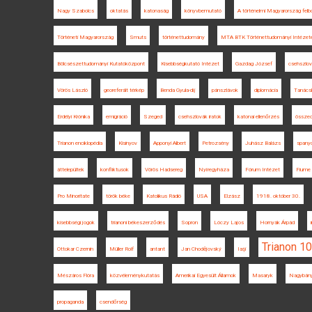
Nagy Szabolcs
oktatás
katonaság
könyvbemutató
A történelmi Magyarország fel
Történeti Magyarország
Smuts
történettudomány
MTA BTK Történettudományi Intézet
Bölcsészettudományi Kutatóközpont
Kisebbségkutató Intézet
Gazdag József
csehszlov
Vörös László
georeferált térkép
Benda Gyula-díj
pánszlávok
diplomácia
Tanács
Erdélyi Krónika
emigráció
Szeged
csehszlovák iratok
katonai ellenőrzés
össze
Trianon enciklopédia
Kisinyov
Apponyi Albert
Petrozsény
Juhász Balázs
spanyo
áttelepültek
konfliktusok
Vörös Hadsereg
Nyíregyháza
Fórum Intézet
Fiume
Pro Minoritate
török béke
Katolikus Rádió
USA
Elzász
1918. október 30.
kisebbségi jogok
trianoni békeszerződés
Sopron
Lóczy Lajos
Hornyák Árpád
Trianon 1
Ottokar Czernin
Müller Rolf
antant
Jan Chodějovský
Iaşi
Mészáros Flóra
közvéleménykutatás
Amerikai Egyesült Államok
Masaryk
Nagybán
propaganda
csendőrség