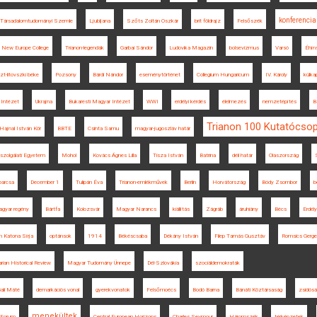
konferencia
Társadalomtudományi Szemle
Ljubljana
Szőts Zoltán Oszkár
brit földrajz
Felsőszék
New Europe College
Trianon-legendák
Garbai Sándor
Ludovika Magazin
bolsevizmus
Varsó
Éhín
zt-litovszki béke
Pozsony
Bárdi Nándor
eseménytörténet
Collegium Hungaricum
IV. Károly
külka
 Intézet
Ukrajna
Bukaresti Magyar Intézet
WWI
erdélyi kérdés
élelmezés
nemzetépítés
B
Trianon 100 Kutatócsop
Hajnal István Kör
BBTE
Csinta Samu
magyar-jugoszláv határ
zolgálati Egyetem
Mohol
Kovács Ágnes Lilla
Tisza István
Batrina
déli határ
Olaszország
arcsa
December 1
Tulipán Éva
Trianon-emlékművek
Berlin
Horvátország
Bódy Zsombor
b
gyar regény
Bártfa
Kolozsvár
Magyar Narancs
kiállítás
Zágráb
áruhiány
Bécs
Erdély
n Katona Sírja
optánsok
1914
Békéscsaba
Dékány István
Filep Tamás Gusztáv
Romsics Gerge
ian Historical Review
Magyar Tudomány Ünnepe
Dél-Szlovákia
szociáldemokraták
ali Máté
demarkációs vonal
gyerekvonatok
Felsőmoécs
Bodó Barna
Bánáti Köztársaság
zsidós
menekültek
 Forum
Central European Horizons
Charles Seymour
Háromszék
térképzetek