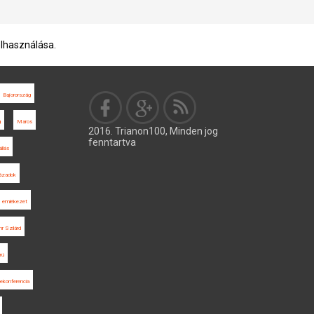
elhasználása.
Bajorország
g
Maros
2016. Trianon100, Minden jog
fenntartva
állás
ázadok
emlékezet
r Szilárd
rú
ekonferencia