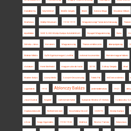
mandiner.hu
helytörténet
Bödők Gergely
Brünn
Katona Kinga
Woodrow Wilson
Martonos
Erdélyi Múzeum
1918-1919
Magyarországi Tanácsköztársaság
Trianon
repatriálás
NKE EJKK Közép-Európa Kutatóintézet
Nyugat-Magyarország
Duna
Ha
Gömöry János
Komárom
Magyarország
Trianon emlékezete
állampolgárság
S
Molnár Miklós
Győri Egyházmegyei Levéltár
katonai összeomlás
Román-magyar háború
statárium
Henri Berthelot
magyar-szlovák határ
2018
Szilvay Gergely
Arad
Murber Ibolya
Uzonyi Anita
Szovjet-Oroszország
Teleki Pál
első bécsi döntés
Ablonczy Balázs
vagonlakók
1916
proletárdiktatúra
1921
déls
Jászi Oszkár
Nógrád
cseh-román határ
European Review of History
Czáboczky Sza
Hajdúszoboszló
Rothermere lord
Kosztolányi Dezső
HERITO
Közép-Európa
Lőcse
Nagy Egyesülés
1918-1920
Múlt-kor
Révész Tamás
Népszava