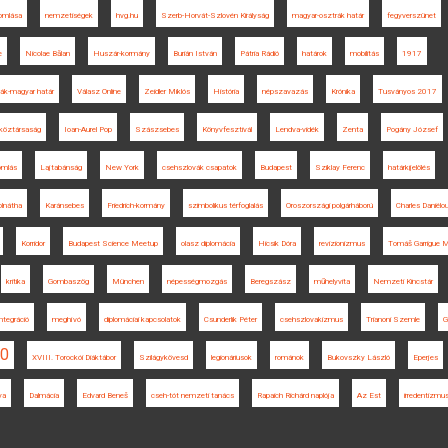
bomlása
nemzetiségek
hvg.hu
Szerb-Horvát-Szlovén Királyság
magyar-osztrák határ
fegyverszünet
e
Nicolae Bălan
Huszár-kormány
Burián István
Pátria Rádió
határok
mobilitás
1917
ák-magyar határ
Válasz Online
Zeidler Miklós
História
népszavazás
Krónika
Tusványos 2017
köztársaság
Ioan-Aurel Pop
Szászsebes
Könyvfesztivál
Lendva-vidék
Zenta
Pogány József
omlás
Lajtabánság
New York
csehszlovák csapatok
Budapest
Sziklay Ferenc
határkijelölés
lnátha
Karánsebes
Friedrich-kormány
szimbolikus térfoglalás
Oroszországi polgárháború
Charles Daniélo
Korridor
Budapest Science Meetup
olasz diplomácia
Hicsik Dóra
revizionizmus
Tomáš Garrigue 
kritika
Gombaszög
München
népességmozgás
Beregszász
műhelyvita
Nemzeti Kincstár
integráció
meghívó
diplomáciai kapcsolatok
Csunderlik Péter
csehszlovakizmus
Trianoni Szemle
G
00
XVIII. Torockói Diáktábor
Szilágykövesd
legionáriusok
románok
Bukovszky László
Eperjes
ya
Dalmácia
Edvard Beneš
cseh-tót nemzeti tanács
Rapaich Richárd naplója
Az Est
irredentizmu