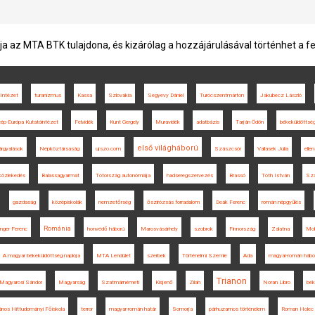
ja az MTA BTK tulajdona, és kizárólag a hozzájárulásával történhet a f
Intézet
turanizmus
Kassa
Szlovákia
Segyevy Dániel
Turócszentmárton
Jakubecz László
ép-Európa Kutatóintézet
Felvidék
Kunt Gergely
Muravidék
adatbázis
Tarján Ödön
békeküldöttsé
első világháború
árgyalások
Népköztársaság
ujszo.com
Szászcsór
Vallasek Júlia
ellen
 közlekedés
Balassagyarmat
Tótország autonómiája
hadseregszervezés
Brassó
Tóth István
Sz
gazdaság
középiskolák
nemzetőrség
őszirózsás forradalom
Deák Ferenc
román népgyűlés
Románia
nger Ferenc
honvédő háború
Marosvásárhely
szobrok
Finnország
Zalatna
Moh
A magyar békeküldöttség naplója
MTA Lendület
szerbek
Történelmi Szemle
Ada
magyar-román hábo
Trianon
Magyarosi Sándor
Magyarság
Szatmárnémeti
Kisjenő
Zilah
Noran Libro
bék
ános Hittudományi Főiskola
terror
magyar-román határ
Somorja
párhuzamos történelem
Roman Holec