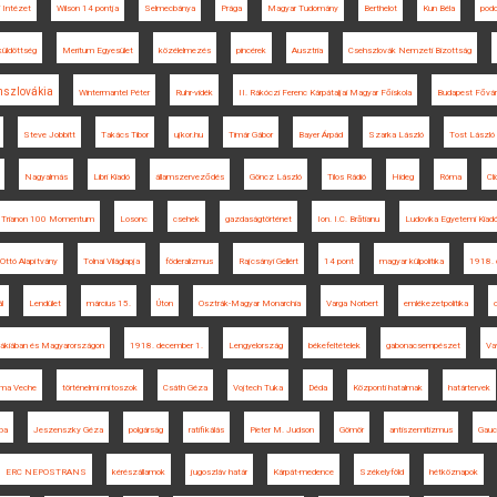
i Intézet
Wilson 14 pontja
Selmecbánya
Prága
Magyar Tudomány
Berthelot
Kun Béla
pod
üldöttség
Meritum Egyesület
közélelmezés
pincérek
Ausztria
Csehszlovák Nemzeti Bizottság
hszlovákia
Wintermantel Péter
Ruhr-vidék
II. Rákóczi Ferenc Kárpátaljai Magyar Főiskola
Budapest Fővár
Steve Jobbitt
Takács Tibor
ujkor.hu
Timár Gábor
Bayer Árpád
Szarka László
Tost László
Nagyalmás
Libri Kiadó
államszerveződés
Göncz László
Tilos Rádió
Hideg
Róma
Cl
Trianon 100 Momentum
Losonc
csehek
gazdaságtörténet
Ion. I.C. Brătianu
Ludovika Egyetemi Kiad
Ottó Alapítvány
Tolnai Világlapja
föderalizmus
Rajcsányi Gellért
14 pont
magyar külpolitika
1918. 
l
Lendület
március 15.
Úton
Osztrák-Magyar Monarchia
Varga Norbert
emlékezetpolitika
ovákiában és Magyarországon
1918. december 1.
Lengyelország
békefeltételek
gabonacsempészet
Va
ema Veche
történelmi mítoszok
Csáth Géza
Vojtech Tuka
Déda
Központi hatalmak
határtervek
ba
Jeszenszky Géza
polgárság
ratifikálás
Pieter M. Judson
Gömör
antiszemitizmus
Gauc
ERC NEPOSTRANS
kérészállamok
jugoszláv határ
Kárpát-medence
Székelyföld
hétköznapok