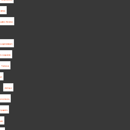
váltás
udies Review
is Legendárium
n csapatok
Tornova
et
életrajz
keszásza
or papers
sok