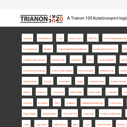
A Trianon 100 Kutatócsoport logó
zűrzavar
Gyulafehérvár
Lenin
Mélyi József
MAPIRE
Fórum Kisebbségkutató 
fosztogatások
Délvidék
magyar külpolitikai gondolkodás
kortárs képzőművészet
Köz
Szeghy-Gayer Veronika
Benedek Elek
forradalom
Déva
centrum-periféria
béket
román nemzeti egység
Szűts István Gergely
román támadás
Kádár-korszak
vasúti
Bukaresti béke
Erőszak
centenárium
Inquiry
Károlyi-kormány
Bogdan Diaconu
Rubicon
emlékmű
Szepesség
Európa Rádió
Simon Attila
Szabadka
Cse
Rozsnyó
leszerelés
Index
Napilapok
külpolitikai gondolkodás
Szászváros
Nagy Gergely
Melega Miklós
Tóth Péter Pál
Lucian Boia
Székely Hadosztály
Japán
Jugoszlávia
Millerand-levél
Újléta
1939
Nagy-Románia
Brenner J