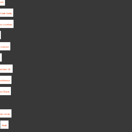
cast
Vasile Goldiș
os Levéltára
io Intézet
ó
október 28.
conference
vro Šrobár
sík István
Regio