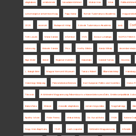
világháború
emlékérmék
társadalomtörténet
Molnár Imre
tótok
Politikatörténet
szövetségközi antant-bizottság
Papp Károly
Román Tudományos Akadémia
magyar békek
Cse
2020.
recenzió
Budapesti Hírlap
Szlovák Tudományos Akadémia
Ipoly
Tóth László
Márai Sándor
reformkor
HVG
Elzász-Lotaringia
NEPOSTRANS
hátország
Wekerle Sándor
Pécs
Horthy Miklós
Károlyi Mihály
december elseje
Rigó Máté
Bánát
Regional Statistics
Kárpátalja
Sárándi Tamás
Slovenia
L. Balogh Béni
Magyar Nemzeti Múzeum
Takács Róbert
Állami lakótelep
Habsburg 
Háromegy Királyság
Párizsi békekonferencia
East European Politics and Societies
Hatos Pá
Törcsvár
A történelmi Magyarország felbomlása és a trianoni békeszerződés. Emlékezetpolitikák Szl
Balázsfalva
Miskolc
második világháború
román megszállás
Nagyhalmágy
Dil
Apáthy István
Fodor Ferenc
etnikai térkép
Sic Itur ad Astra
1938
Katona Csa
Nagy Imre Alapítvány
1945
cseh csapatok
történelmi Magyarország
Inforádió