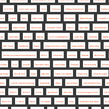
ELTE BTK
Szent-Ivány József
Tisza
Temesvár
Földrajzi Közlemények
ma7.sk
impérium
 árvái
Szibéria
Könyv
Papp István
határincindens
Mezőbánd
Balkán-félsziget
Hungarian St
bsburgok
Adrian Cioroianu
Bácsország
Ismeretlen Trianon
június 4.
Egry Gábor
tanulmánykötet
vájc
Koloh Gábor
Bukarest
Algyógy
SZTE Szabadegyetem
Linder Béla
Pándorfalu
Digitál
BBC History
népfelkelők
Balkán
Magyar Nemzeti Levéltár
wagon dwellers
Wilson elnök
romá
Prémium posztdoktori kutatási pályázat
BUKSZ
Máramaros
workshop
Klubrádió
államfordulat
évforduló
2020
azonnali
Krizmanics Réka
vasútvonalak
Felsőrépa
nemzeti ünnep
nőtörtén
zláv kérdés
Bencsik Péter
ünnep
Balla Tibor
Trianon 100 Rubicon
Maniu Gyula
Slovenska Krajina
bolcs
Szlovák Tanácsköztársaság
tanári pályák
Világos
Kolozsi Ádám
Napi történelmi forrás
Mi
MTA
RMDSZ
archívnet
Poznan
arisztokrácia
Glant Tibor
Pozsonyi Magyar Intézet
Call f
Bittera Éva
II. Vilmos
háború
Fest Aladár
Szombat
interjú
Patakfalvi-Czirják Ágnes
forrá