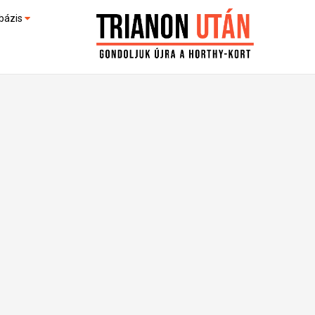
bázis
művek (feltöltés alatt)
kültek