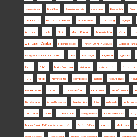
koncepciós per
főreáliskola
Zempléni-hegység
szerb iratok
Besszarábia
Fórum 
nacionalizmus
nemzeti önrendelkezés
Miroslav Michela
Oroszország
segélyek
Adolf Černý
levéltár
Neuilly
Magyar Királyság
Népszövetség
kézirat
bres
Zahorán Csaba
Háborúból békébe
Trianon 100 MTA-Lendület
Budapesti Francia
Az Egyesült Államok útja Trianonhoz
Léva
kisebbségek
Burgenland
egyesülés
tényleg
Bulgária
Marius Cosmeanu
Vix-jegyzék
spai egyezmény
Nemzeti Közs
1919
térkép
Németország
csempészet
migráció
Kossuth Rádió
Nagyb
Beyond Trianon
kronológia
100 éves évforduló
románosítás
Heilauf Zsuzsa
ma
Romsics Ignác
ismeretterjesztés
Országgyűlés
Dráva
mítoszok
az Ismeretle
Trianon arcai
24.hu
többes identitás
Szilágyillésfalva
Kratochwill ezredes
Hungar
Magyar-Román Történész Vegyesbizottság
Pálvölgyi Balázs
refugees
Mackensen
G
román parlament
Franciaország
Magyar Népköztársaság
hadifoglyok
World Science