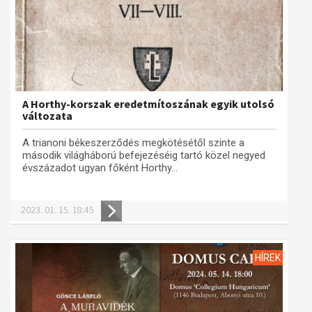
A Horthy-korszak eredetmítoszának egyik utolsó
változata
A trianoni békeszerződés megkötésétől szinte a
második világháború befejezéséig tartó közel negyed
évszázadot ugyan főként Horthy...
2023. 01. 15. 18:45
HÍREK