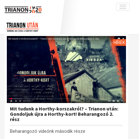
Toggle
navigati
Projekt
Rólunk
Előzmények
Hírek
A kutatócsoport működéséről
Nemzetközi kontextus: iratok és
HÍREK
interpretációk
Blog
Munkatársaink
Az összeomlás és a magyar társadalom
Krónika
A békerendszer megszilárdulása
Galéria
Utókor és emlékezet
Adatbázis
Visszhang
Emlékművek (feltöltés alatt)
Publikációk
Menekültek
Kapcsolat
Mit tudunk a Horthy-korszakról? – Trianon után:
Gondoljuk újra a Horthy-kort! Beharangozó 2.
Trianon-kommentár
rész
Dokumentumok
Beharangozó videónk második része
A trianoni szerződés