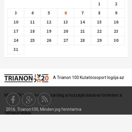
1
2
3
4
5
6
7
8
9
10
11
12
13
14
15
16
17
18
19
20
21
22
23
24
25
26
27
28
29
30
31
A Trianon 100 Kutatócsoport logója az
MTA BTK tulajdona, és kizárólag a hozzájárulásával történhet a
2016. Trianon100, Minden jog fenntartva
felhasználása.