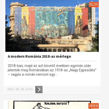
BLOG
A modern Románia 2018-as mérlege
2018-ban, majd az azt követő években egymás után
jelentek meg Romániában az 1918-as „Nagy Egyesülés”
– vagyis a román nemzet egy...
2023. 04. 26. 22:41
HÍREK