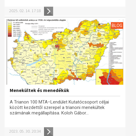
Műhelymunkák
2025. 02. 14. 17:18
BLOG
Menekültek és menedékük
A Trianon 100 MTA–Lendület Kutatócsoport céljai
között kezdettől szerepel a trianoni menekültek
számának megállapítása. Koloh Gábor...
2023. 05. 30. 20:34