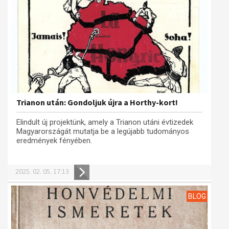
Trianon után: Gondoljuk újra a Horthy-kort!
Elindult új projektünk, amely a Trianon utáni évtizedek
Magyarországát mutatja be a legújabb tudományos
eredmények fényében.
2025. 02. 05. 17:13
BLOG