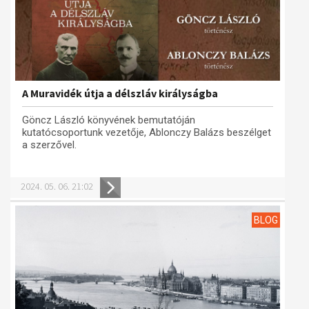
A Muravidék útja a délszláv királyságba
Göncz László könyvének bemutatóján
kutatócsoportunk vezetője, Ablonczy Balázs beszélget
a szerzővel.
2024. 05. 06. 21:02
BLOG