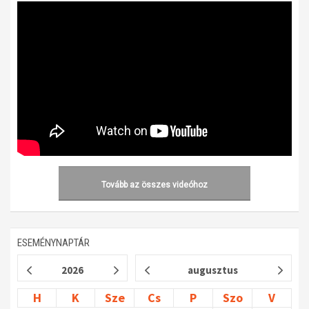
Tovább az összes videóhoz
ESEMÉNYNAPTÁR
2026
augusztus
H
K
Sze
Cs
P
Szo
V